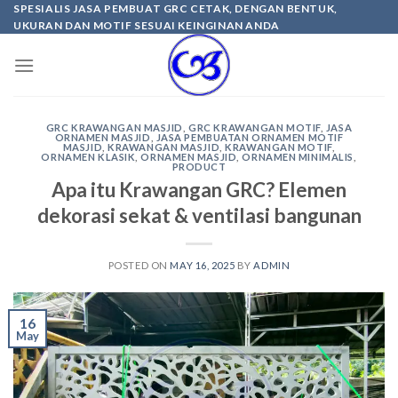
Skip
SPESIALIS JASA PEMBUAT GRC CETAK, DENGAN BENTUK,
UKURAN DAN MOTIF SESUAI KEINGINAN ANDA
to
content
GRC KRAWANGAN MASJID
,
GRC KRAWANGAN MOTIF
,
JASA
ORNAMEN MASJID
,
JASA PEMBUATAN ORNAMEN MOTIF
MASJID
,
KRAWANGAN MASJID
,
KRAWANGAN MOTIF
,
ORNAMEN KLASIK
,
ORNAMEN MASJID
,
ORNAMEN MINIMALIS
,
PRODUCT
Apa itu Krawangan GRC? Elemen
dekorasi sekat & ventilasi bangunan
POSTED ON
MAY 16, 2025
BY
ADMIN
16
May