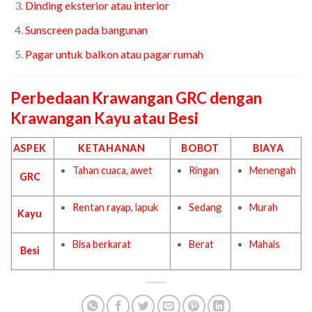
Dinding eksterior atau interior
Sunscreen pada bangunan
Pagar untuk balkon atau pagar rumah
Perbedaan Krawangan GRC dengan
Krawangan Kayu atau Besi
ASPEK
KETAHANAN
BOBOT
BIAYA
Tahan cuaca, awet
Ringan
Menengah
GRC
Rentan rayap, lapuk
Sedang
Murah
Kayu
Bisa berkarat
Berat
Mahals
Besi