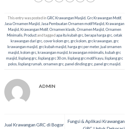
This entry was posted in
GRC Krawangan Masjid
,
Grc Krawangan Motif
,
Jasa Ornamen Masjid
,
Jasa Pembuatan Ornamen motif Masjid
,
Krawangan
Masjid
,
Krawangan Motif
,
Ornamen klasik
,
Ornamen Masjid
,
Ornamen
Minimalis
,
Product
and tagged
apa itu kubah grc
,
berapa harga grc
,
cetak
krawangan dari grc
,
cover kolom grc
,
grc kolom
,
grc krawangan
,
grc
krawangan masjid
,
grc kubah masjid
,
harga grc per meter
,
jual ornamen
masjid
,
kolom grc
,
krawangan masjid
,
krawangan minimalis
,
kubah grc
masjid
,
lisplang grc
,
lisplang grc 30 cm
,
lisplang grc motif kayu
,
lisplang grc
polos
,
lisplang rumah
,
ornamen grc
,
panel dinding grc
,
panel grc masjid
.
ADMIN
Fungsi & Aplikasi Krawangan
Jual Krawangan GRC di Bogor
GRC Untuk Dekorasi