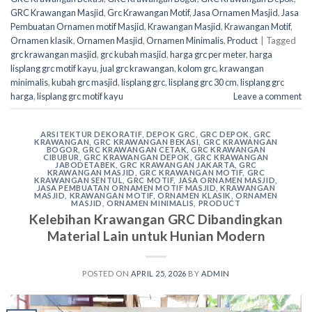
GRC Krawangan Masjid
,
Grc Krawangan Motif
,
Jasa Ornamen Masjid
,
Jasa
Pembuatan Ornamen motif Masjid
,
Krawangan Masjid
,
Krawangan Motif
,
Ornamen klasik
,
Ornamen Masjid
,
Ornamen Minimalis
,
Product
|
Tagged
grc krawangan masjid
,
grc kubah masjid
,
harga grc per meter
,
harga
lisplang grc motif kayu
,
jual grc krawangan
,
kolom grc
,
krawangan
minimalis
,
kubah grc masjid
,
lisplang grc
,
lisplang grc 30 cm
,
lisplang grc
harga
,
lisplang grc motif kayu
Leave a comment
ARSITEKTUR DEKORATIF
,
DEPOK GRC
,
GRC DEPOK
,
GRC
KRAWANGAN
,
GRC KRAWANGAN BEKASI
,
GRC KRAWANGAN
BOGOR
,
GRC KRAWANGAN CETAK
,
GRC KRAWANGAN
CIBUBUR
,
GRC KRAWANGAN DEPOK
,
GRC KRAWANGAN
JABODETABEK
,
GRC KRAWANGAN JAKARTA
,
GRC
KRAWANGAN MASJID
,
GRC KRAWANGAN MOTIF
,
GRC
KRAWANGAN SENTUL
,
GRC MOTIF
,
JASA ORNAMEN MASJID
,
JASA PEMBUATAN ORNAMEN MOTIF MASJID
,
KRAWANGAN
MASJID
,
KRAWANGAN MOTIF
,
ORNAMEN KLASIK
,
ORNAMEN
MASJID
,
ORNAMEN MINIMALIS
,
PRODUCT
Kelebihan Krawangan GRC Dibandingkan
Material Lain untuk Hunian Modern
POSTED ON
APRIL 25, 2026
BY
ADMIN