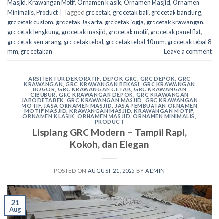
Masjid
,
Krawangan Motif
,
Ornamen klasik
,
Ornamen Masjid
,
Ornamen
Minimalis
,
Product
|
Tagged
grc cetak
,
grc cetak bali
,
grc cetak bandung
,
grc cetak custom
,
grc cetak Jakarta
,
grc cetak jogja
,
grc cetak krawangan
,
grc cetak lengkung
,
grc cetak masjid
,
grc cetak motif
,
grc cetak panel flat
,
grc cetak semarang
,
grc cetak tebal
,
grc cetak tebal 10 mm
,
grc cetak tebal 8
mm
,
grc cetakan
Leave a comment
ARSITEKTUR DEKORATIF
,
DEPOK GRC
,
GRC DEPOK
,
GRC
KRAWANGAN
,
GRC KRAWANGAN BEKASI
,
GRC KRAWANGAN
BOGOR
,
GRC KRAWANGAN CETAK
,
GRC KRAWANGAN
CIBUBUR
,
GRC KRAWANGAN DEPOK
,
GRC KRAWANGAN
JABODETABEK
,
GRC KRAWANGAN MASJID
,
GRC KRAWANGAN
MOTIF
,
JASA ORNAMEN MASJID
,
JASA PEMBUATAN ORNAMEN
MOTIF MASJID
,
KRAWANGAN MASJID
,
KRAWANGAN MOTIF
,
ORNAMEN KLASIK
,
ORNAMEN MASJID
,
ORNAMEN MINIMALIS
,
PRODUCT
Lisplang GRC Modern – Tampil Rapi,
Kokoh, dan Elegan
POSTED ON
AUGUST 21, 2025
BY
ADMIN
21
Aug