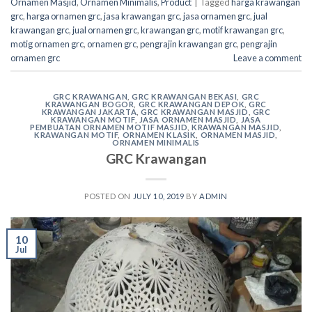
Ornamen Masjid
,
Ornamen Minimalis
,
Product
|
Tagged
harga krawangan
grc
,
harga ornamen grc
,
jasa krawangan grc
,
jasa ornamen grc
,
jual
krawangan grc
,
jual ornamen grc
,
krawangan grc
,
motif krawangan grc
,
motig ornamen grc
,
ornamen grc
,
pengrajin krawangan grc
,
pengrajin
ornamen grc
Leave a comment
GRC KRAWANGAN
,
GRC KRAWANGAN BEKASI
,
GRC
KRAWANGAN BOGOR
,
GRC KRAWANGAN DEPOK
,
GRC
KRAWANGAN JAKARTA
,
GRC KRAWANGAN MASJID
,
GRC
KRAWANGAN MOTIF
,
JASA ORNAMEN MASJID
,
JASA
PEMBUATAN ORNAMEN MOTIF MASJID
,
KRAWANGAN MASJID
,
KRAWANGAN MOTIF
,
ORNAMEN KLASIK
,
ORNAMEN MASJID
,
ORNAMEN MINIMALIS
GRC Krawangan
POSTED ON
JULY 10, 2019
BY
ADMIN
10
Jul