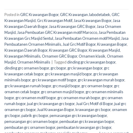
Posted in
GRC Krawangan Bogor
,
GRC Krawangan Jabodetabek
,
GRC
Krawangan Masjid
,
Grc Krawangan Motif
,
Jasa Krawangan Bogor
,
Jasa
Krawangan Daerah Bogor
,
Jasa Krawangan GRC Bogor
,
Jasa Ornamen
Masjid
,
Jasa Pembuatan GRC Krawangan motif Marocco
,
Jasa Pembuatan
Krawangan Grc Masjid Sentul
,
Jasa Pembuatan Ornamen motif Masjid
,
Jasa
Pembuatanen Ornamen Minimalis
,
Jual Grc Motif Bogor
,
Krawangan Bogor
,
Krawangan Daerah Bogor
,
Krawangan GRC Bogor
,
Krawangan Masjid
,
Krawangan Minimalis
,
Ornamen GRC Bogor
,
Ornamen klasik
,
Ornamen
Masjid
,
Ornamen Minimalis
|
Tagged
dinding grc krawangan bogor
,
dinding grc ornamen bogor
,
grc bogor
,
grc krawangan bogor
,
grc
krawangan cetak bogor
,
grc krawangan masjid bogor
,
grc krawangan
minimalis bogor
,
grc krawangan motif bogor
,
grc krawangan murah bogor
,
grc krawangan rumah bogor
,
grc masjid bogor
,
grc ornamen bogor
,
grc
ornamen cetak bogor
,
grc ornamen masjid bogor
,
grc ornamen minimalis
bogor
,
grc ornamen motif bogor
,
grc ornamen murah bogor
,
grc ornamen
rumah bogor
,
jual grc krawangan grc bogor
,
Jual Grc Motif di Bogor
,
jual grc
ornamen grc bogor
,
Jual Krawangan Bogor
,
krawangan grc bogor
,
ornamen
grc bogor
,
pabrik grc bogor
,
pemasangan grc krawangan bogor
,
pemasangan grc ornamen bogor
,
pembuatan grc krawangan bogor
,
pembuatan grc ornamen bogor
,
pembuatan krawangan grc bogor
,