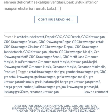
elemen dekoratif sekaligus ventilasi, baik untuk interior
maupun eksterior rumah. Lalu, […]
CONTINUE READING
→
Posted in
arsitektur dekoratif
,
Depok GRC
,
GRC Depok
,
GRC Krawangan
,
GRC Krawangan Bekasi
,
GRC Krawangan Bogor
,
GRC Krawangan cetak
,
GRC Krawangan Cibubur
,
GRC Krawangan Depok
,
GRC Krawangan
Jabodetabek
,
GRC Krawangan Jakarta
,
GRC Krawangan Masjid
,
Grc
Krawangan Motif
,
GRC Krawangan Sentul
,
GRC Motif
,
Jasa Ornamen
Masjid
,
Jasa Pembuatan Ornamen motif Masjid
,
Krawangan Masjid
,
Krawangan Motif
,
Ornamen klasik
,
Ornamen Masjid
,
Ornamen Minimalis
,
Product
|
Tagged
cetak krawangan dari grc
,
gambar krawangan grc
,
GRC
grc cetak krawangan
,
grc krawangan
,
grc krawangan masjid
,
grc
krawangan minimalis
,
grc kubah masjid
,
harga grc krawangan per m2
,
harga grc per lembar
,
jual krawangan grc
,
jual krawangan grc masjid
,
lisplang grc 30 cm
,
ornamen krawangan
Leave a comment
ARSITEKTUR DEKORATIF
,
DEPOK GRC
,
GRC DEPOK
,
GRC
KRAWANGAN
,
GRC KRAWANGAN BEKASI
,
GRC KRAWANGAN
BOGOR
,
GRC KRAWANGAN CETAK
,
GRC KRAWANGAN