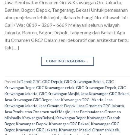
Jasa Pembuatan Ornamen Grc & Krawangan Grc Jakarta,
Banten, Bogor, Depok, Tangerang, Bekasi Untuk pemesanan
atau penjelasan lebih lanjut, silakan hubungi No. dibawah ini :
Call / Wa : 0819 – 3269 – 6669 Melayani seluruh wilayah
Jakarta, Banten, Bogor, Depok, Tangerang dan Bekasi. Apa
itu Ornamen GRC? Dalam seni dekoratif dan arsitektur tentu
tak […]
CONTINUE READING
→
Posted in
Depok GRC
,
GRC Depok
,
GRC Krawangan Bekasi
,
GRC
Krawangan Bogor
,
GRC Krawangan cetak
,
GRC Krawangan Depok
,
GRC
Krawangan Jakarta
,
GRC Krawangan Masjid
,
Jasa Krawangan GRC Bekasi
,
Jasa Krawangan GRC Bogor
,
Jasa Krawangan GRC JAkarta
,
Jasa
Krawangan Jakarta
,
Jasa Ornamen Depok
,
Jasa Ornamen GRC Jakarta
,
Jasa Pembuatan Ornamen motif Masjid
,
Jasa Pembuatanen Ornamen
Minimalis
,
Krawangan Bekasi
,
Krawangan Bogor
,
Krawangan Daerah
Bogor
,
Krawangan Depok
,
Krawangan GRC Bekasi
,
Krawangan GRC
Bogor
,
Krawangan GRC Jakarta
,
Krawangan Masjid
,
Ornamen klasik
,