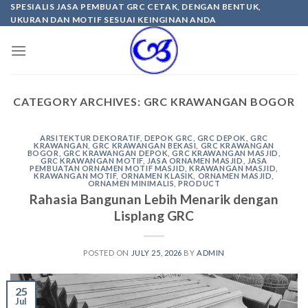
Skip
SPESIALIS JASA PEMBUAT GRC CETAK, DENGAN BENTUK,
UKURAN DAN MOTIF SESUAI KEINGINAN ANDA
to
content
CATEGORY ARCHIVES:
GRC KRAWANGAN BOGOR
ARSITEKTUR DEKORATIF
,
DEPOK GRC
,
GRC DEPOK
,
GRC
KRAWANGAN
,
GRC KRAWANGAN BEKASI
,
GRC KRAWANGAN
BOGOR
,
GRC KRAWANGAN DEPOK
,
GRC KRAWANGAN MASJID
,
GRC KRAWANGAN MOTIF
,
JASA ORNAMEN MASJID
,
JASA
PEMBUATAN ORNAMEN MOTIF MASJID
,
KRAWANGAN MASJID
,
KRAWANGAN MOTIF
,
ORNAMEN KLASIK
,
ORNAMEN MASJID
,
ORNAMEN MINIMALIS
,
PRODUCT
Rahasia Bangunan Lebih Menarik dengan
Lisplang GRC
POSTED ON
JULY 25, 2026
BY
ADMIN
25
Jul