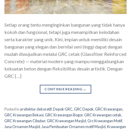
Setiap orang tentu menginginkan bangunan yang tidak hanya
kokoh dan fungsional, tetapi juga menampilkan keindahan
serta karakter yang unik. Kini, impian untuk memiliki desain
bangunan yang elegan dan bernilai seni tinggi dapat dengan
mudah diwujudkan melalui GRC cetak (Glassfiber Reinforced
Concrete) — material modern yang mampu menggabungkan
kekuatan beton dengan fleksibilitas desain artistik. Dengan
GRC […]
CONTINUE READING
→
Posted in
arsitektur dekoratif
,
Depok GRC
,
GRC Depok
,
GRC Krawangan
,
GRC Krawangan Bekasi
,
GRC Krawangan Bogor
,
GRC Krawangan cetak
,
GRC Krawangan Cibubur
,
GRC Krawangan Masjid
,
Grc Krawangan Motif
,
Jasa Ornamen Masjid
,
Jasa Pembuatan Ornamen motif Masjid
,
Krawangan