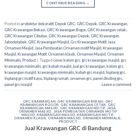
CONTINUE READING
→
Posted in
arsitektur dekoratif
,
Depok GRC
,
GRC Depok
,
GRC Krawangan
,
GRC Krawangan Bekasi
,
GRC Krawangan Bogor
,
GRC Krawangan cetak
,
GRC Krawangan Cibubur
,
GRC Krawangan Depok
,
GRC Krawangan
Jabodetabek
,
GRC Krawangan Masjid
,
Grc Krawangan Motif
,
Jasa
Ornamen Masjid
,
Jasa Pembuatan Ornamen motif Masjid
,
Krawangan
Masjid
,
Krawangan Motif
,
Ornamen klasik
,
Ornamen Masjid
,
Ornamen
Minimalis
,
Product
|
Tagged
cover kolom grc
,
grc krawangan masjid
,
grc
krawangan minimalis
,
grc kubah masjid
,
jual grc krawangan
,
kolom grc
,
krawangan masjid
,
krawangan minimalis
,
kubah grc masjid
,
lisplang grc
,
lisplang grc motif kayu
,
lisplang rumah
,
ornamen grc
,
panel dinding grc
,
panel grc masjid
Leave a comment
GRC KRAWANGAN
,
GRC KRAWANGAN BEKASI
,
GRC
KRAWANGAN BOGOR
,
GRC KRAWANGAN CETAK
,
GRC
KRAWANGAN MASJID
,
GRC KRAWANGAN MOTIF
,
JASA
ORNAMEN MASJID
,
JASA PEMBUATAN ORNAMEN MOTIF
MASJID
,
KRAWANGAN MASJID
,
KRAWANGAN MOTIF
,
ORNAMEN KLASIK
,
ORNAMEN MASJID
,
ORNAMEN MINIMALIS
,
PRODUCT
Jual Krawangan GRC di Bandung