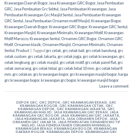
Krawangan Daerah Bogor
,
Jasa Krawangan GRC Bogor
,
Jasa Pembuatan
GRC
,
Jasa Pembuatan Grc Sebtul
,
Jasa Pembuatan Krawangan
,
Jasa
Pembuatan Krawangan Grc Masjid Sentul
,
Jasa Pembuatan Krawangan
GRC Sentul
,
Jasa Pembuatan Ornamen motif Masjid
,
Krawangan Bogor
,
Krawangan Daerah Bogor
,
Krawangan GRC Bogor
,
Krawangan GRC Sentul
,
Krawangan Masjid
,
Krawangan Minimalis
,
Krawangan Motif
,
Krawangan
Motif Marocco
,
Krawangan Sentul
,
Ornamen GRC Bogor
,
Ornamen GRC
Motif
,
Ornamen klasik
,
Ornamen Masjid
,
Ornamen Minimalis
,
Ornamen
Sentul
,
Product
|
Tagged
grc cetak
,
grc cetak bali
,
grc cetak bandung
,
grc
cetak custom
,
grc cetak Jakarta
,
grc cetak jogja
,
grc cetak krawangan
,
grc
cetak lengkung
,
grc cetak masjid
,
grc cetak motif
,
grc cetak panel flat
,
grc
cetak semarang
,
grc cetak tebal
,
grc cetak tebal 10 mm
,
grc cetak tebal 8
mm
,
grc cetakan
,
grc krawangan bogor
,
grc krawangan masjid bogor
,
harga
grc krawangan bogor
,
krawangan grc bogor
,
krawangan masjid bogor
Leave a comment
DEPOK GRC
,
GRC DEPOK
,
GRC KRAWANGAN BEKASI
,
GRC
KRAWANGAN BOGOR
,
GRC KRAWANGAN CETAK
,
GRC
KRAWANGAN DEPOK
,
GRC KRAWANGAN JAKARTA
,
GRC
KRAWANGAN MASJID
,
JASA KRAWANGAN GRC BEKASI
,
JASA
KRAWANGAN GRC BOGOR
,
JASA KRAWANGAN GRC JAKARTA
,
JASA KRAWANGAN JAKARTA
,
JASA ORNAMEN DEPOK
,
JASA
ORNAMEN GRC JAKARTA
,
JASA PEMBUATAN ORNAMEN MOTIF
MASJID
,
JASA PEMBUATANEN ORNAMEN MINIMALIS
,
KRAWANGAN BEKASI
,
KRAWANGAN BOGOR
,
KRAWANGAN
DAERAH BOGOR
,
KRAWANGAN DEPOK
,
KRAWANGAN GRC