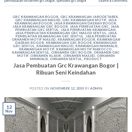
pembuatan ornamen grc bogor
,
spesialis grc bogor
Leave a comment
GRC KRAWANGAN BOGOR
,
GRC KRAWANGAN JABODETABEK
,
GRC KRAWANGAN MASJID
,
GRC KRAWANGAN MOTIF
,
JASA
KRAWANGAN BOGOR
,
JASA KRAWANGAN DAERAH BOGOR
,
JASA KRAWANGAN GRC BOGOR
,
JASA PEMBUATAN GRC
,
JASA
PEMBUATAN GRC SEBTUL
,
JASA PEMBUATAN KRAWANGAN
,
JASA PEMBUATAN KRAWANGAN GRC MASJID SENTUL
,
JASA
PEMBUATAN KRAWANGAN GRC SENTUL
,
JASA PEMBUATAN
ORNAMEN MOTIF MASJID
,
KRAWANGAN BOGOR
,
KRAWANGAN
DAERAH BOGOR
,
KRAWANGAN GRC BOGOR
,
KRAWANGAN
GRC SENTUL
,
KRAWANGAN MASJID
,
KRAWANGAN MINIMALIS
,
KRAWANGAN MOTIF
,
KRAWANGAN MOTIF MAROCCO
,
KRAWANGAN SENTUL
,
ORNAMEN GRC BOGOR
,
ORNAMEN GRC
MOTIF
,
ORNAMEN KLASIK
,
ORNAMEN MASJID
,
ORNAMEN
MINIMALIS
,
ORNAMEN SENTUL
,
PRODUCT
Jasa Pembuatan Grc Krawangan Bogor |
Ribuan Seni Keindahan
POSTED ON
NOVEMBER 12, 2019
BY
ADMIN
12
Nov