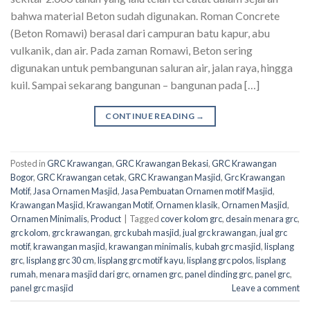
bahwa material Beton sudah digunakan. Roman Concrete
(Beton Romawi) berasal dari campuran batu kapur, abu
vulkanik, dan air. Pada zaman Romawi, Beton sering
digunakan untuk pembangunan saluran air, jalan raya, hingga
kuil. Sampai sekarang bangunan – bangunan pada […]
CONTINUE READING
→
Posted in
GRC Krawangan
,
GRC Krawangan Bekasi
,
GRC Krawangan
Bogor
,
GRC Krawangan cetak
,
GRC Krawangan Masjid
,
Grc Krawangan
Motif
,
Jasa Ornamen Masjid
,
Jasa Pembuatan Ornamen motif Masjid
,
Krawangan Masjid
,
Krawangan Motif
,
Ornamen klasik
,
Ornamen Masjid
,
Ornamen Minimalis
,
Product
|
Tagged
cover kolom grc
,
desain menara grc
,
grc kolom
,
grc krawangan
,
grc kubah masjid
,
jual grc krawangan
,
jual grc
motif
,
krawangan masjid
,
krawangan minimalis
,
kubah grc masjid
,
lisplang
grc
,
lisplang grc 30 cm
,
lisplang grc motif kayu
,
lisplang grc polos
,
lisplang
rumah
,
menara masjid dari grc
,
ornamen grc
,
panel dinding grc
,
panel grc
,
panel grc masjid
Leave a comment