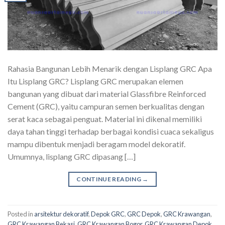
Rahasia Bangunan Lebih Menarik dengan Lisplang GRC Apa
Itu Lisplang GRC? Lisplang GRC merupakan elemen
bangunan yang dibuat dari material Glassfibre Reinforced
Cement (GRC), yaitu campuran semen berkualitas dengan
serat kaca sebagai penguat. Material ini dikenal memiliki
daya tahan tinggi terhadap berbagai kondisi cuaca sekaligus
mampu dibentuk menjadi beragam model dekoratif.
Umumnya, lisplang GRC dipasang […]
CONTINUE READING
→
Posted in
arsitektur dekoratif
,
Depok GRC
,
GRC Depok
,
GRC Krawangan
,
GRC Krawangan Bekasi
,
GRC Krawangan Bogor
,
GRC Krawangan Depok
,