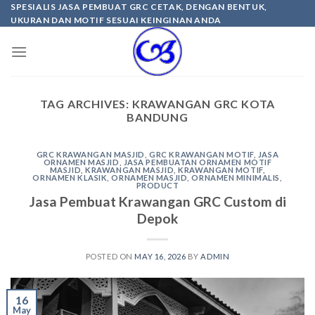
Skip
SPESIALIS JASA PEMBUAT GRC CETAK, DENGAN BENTUK,
UKURAN DAN MOTIF SESUAI KEINGINAN ANDA
to
content
TAG ARCHIVES:
KRAWANGAN GRC KOTA
BANDUNG
GRC KRAWANGAN MASJID
,
GRC KRAWANGAN MOTIF
,
JASA
ORNAMEN MASJID
,
JASA PEMBUATAN ORNAMEN MOTIF
MASJID
,
KRAWANGAN MASJID
,
KRAWANGAN MOTIF
,
ORNAMEN KLASIK
,
ORNAMEN MASJID
,
ORNAMEN MINIMALIS
,
PRODUCT
Jasa Pembuat Krawangan GRC Custom di
Depok
POSTED ON
MAY 16, 2026
BY
ADMIN
16
May